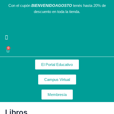
Ordenado
Ir
por
Con el cupón
BIENVENIDOAGOSTO
tenés hasta 20% de
los
al
descuento en toda la tienda.
últimos
contenido
Agendas Interactivas
Recursos Gratuitos
Nuestro equipo
0
Cart
El Portal Educativo
Campus Virtual
Membresía
Libros