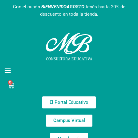
Ir
Con el cupón
BIENVENIDOAGOSTO
tenés hasta 20% de
al
descuento en toda la tienda.
contenido
Agendas Interactivas
Recursos Gratuitos
Nuestro equipo
0
Cart
El Portal Educativo
Campus Virtual