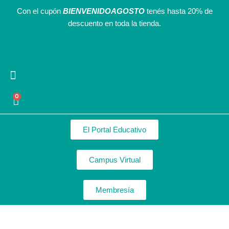
Ir
Con el cupón
BIENVENIDOAGOSTO
tenés hasta 20% de
al
descuento en toda la tienda.
contenido
Agendas Interactivas
Recursos Gratuitos
Nuestro equipo
0
Cart
El Portal Educativo
Campus Virtual
Membresía
Libro