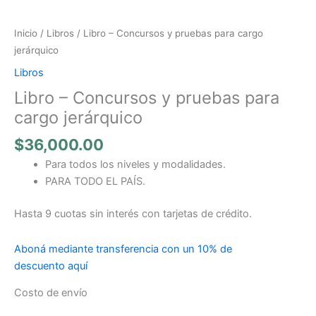
-
Concursos
Inicio
/
Libros
/ Libro – Concursos y pruebas para cargo
y
jerárquico
pruebas
Libros
para
Libro – Concursos y pruebas para
cargo
jerárquico
cargo jerárquico
cantidad
$
36,000.00
Para todos los niveles y modalidades.
PARA TODO EL PAÍS.
Hasta 9 cuotas sin interés con tarjetas de crédito.
Aboná mediante transferencia con un 10% de
descuento aquí
Costo de envío