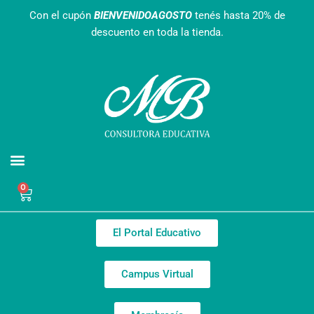
Ir
Con el cupón
BIENVENIDOAGOSTO
tenés hasta 20% de
al
descuento en toda la tienda.
contenido
Agendas Interactivas
Recursos Gratuitos
Nuestro equipo
0
Cart
El Portal Educativo
Campus Virtual