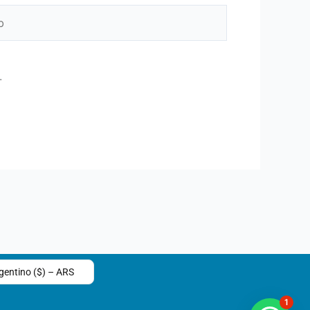
.
gentino ($) – ARS
1