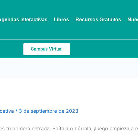
Agendas Interactivas
Libros
Recursos Gratuitos
Nues
Campus Virtual
cativa
/
3 de septiembre de 2023
 tu primera entrada. Edítala o bórrala, ¡luego empieza a es