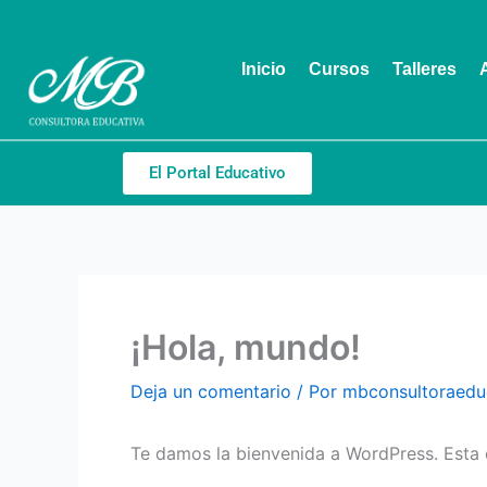
Ir
al
contenido
Inicio
Cursos
Talleres
El Portal Educativo
¡Hola, mundo!
Deja un comentario
/ Por
mbconsultoraedu
Te damos la bienvenida a WordPress. Esta es