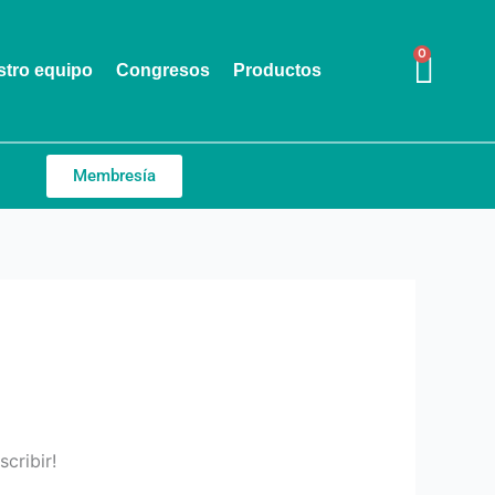
0
Cart
tro equipo
Congresos
Productos
Membresía
cribir!