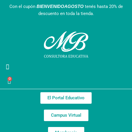
Ir
Con el cupón
tenés hasta 20% de
BIENVENIDOAGOSTO
al
descuento en toda la tienda.
contenido
Agendas Interactivas
Recursos Gratuitos
Nuestro equipo
0
Cart
El Portal Educativo
Campus Virtual