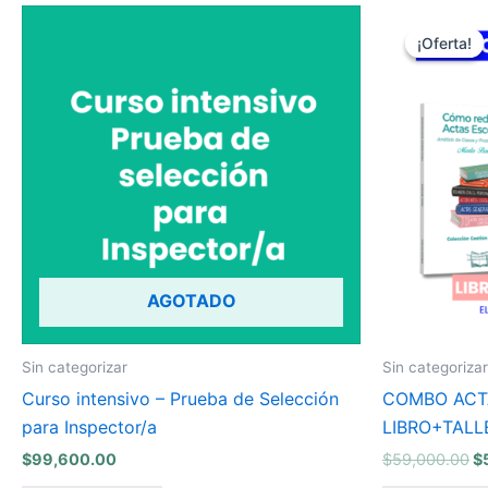
El
pr
¡Oferta!
¡Oferta!
or
er
$
AGOTADO
Sin categorizar
Sin categorizar
Curso intensivo – Prueba de Selección
COMBO ACT
para Inspector/a
LIBRO+TALL
$
99,600.00
$
59,000.00
$