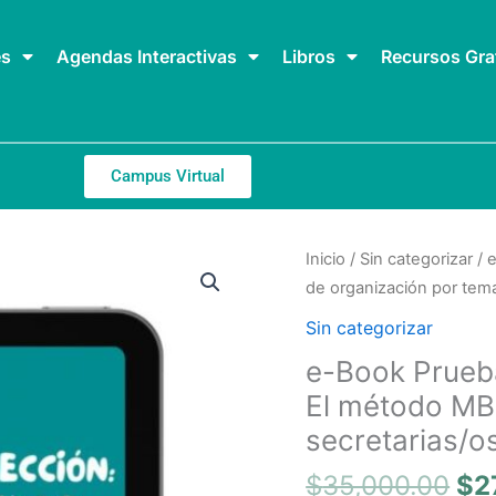
es
Agendas Interactivas
Libros
Recursos Gra
Campus Virtual
El
e-
Inicio
/
Sin categorizar
/ 
pr
Book
de organización por tema
ori
Pruebas
Sin categorizar
era
de
e-Book Prueba
$3
Selección
El método MB
(NIVEL
INICIAL):
secretarias/o
El
$
35,000.00
$
2
método