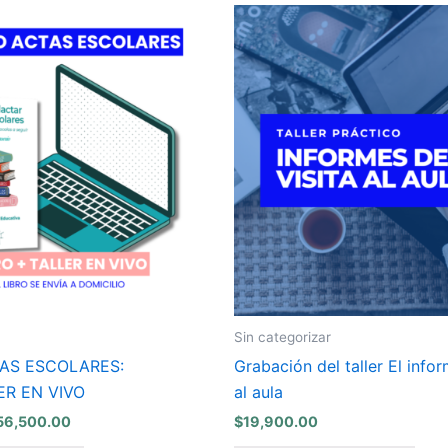
El
ecio
precio
iginal
actual
a:
es:
59,000.00.
$56,500.00.
Sin categorizar
AS ESCOLARES:
Grabación del taller El infor
ER EN VIVO
al aula
56,500.00
$
19,900.00