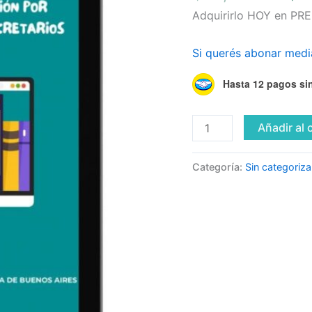
MB
Adquirirlo HOY en PRE-
de
organización
Si querés abonar medi
por
Hasta 12 pagos sin
temas
para
secretarias/os
Añadir al 
cantidad
Categoría:
Sin categoriza