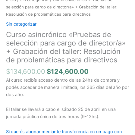
para
selección para cargo de director/a» + Grabación del taller:
cargo
Resolución de problemáticas para directivos
de
Sin categorizar
director/a"
Curso asincrónico «Pruebas de
+
Grabación
selección para cargo de director/a»
del
+ Grabación del taller: Resolución
taller:
de problemáticas para directivos
Resolución
de
$
134,600.00
$
124,600.00
problemáticas
Al curso recibís acceso dentro de las 24hs de compra y
para
podés acceder de manera ilimitada, los 365 días del año por
directivos
dos año.
cantidad
El taller se llevará a cabo el sábado 25 de abril, en una
jornada práctica única de tres horas (9-12hs).
Si querés abonar mediante transferencia en un pago con