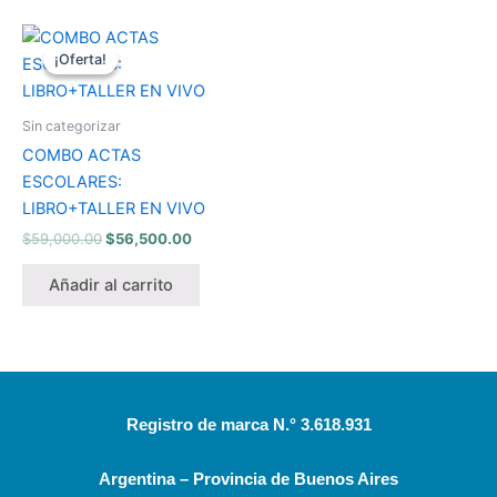
El
El
precio
precio
¡Oferta!
¡Oferta!
original
actual
era:
es:
$59,000.00.
$56,500.00.
Sin categorizar
COMBO ACTAS
ESCOLARES:
LIBRO+TALLER EN VIVO
$
59,000.00
$
56,500.00
Añadir al carrito
Registro de marca N.° 3.618.931
Argentina – Provincia de Buenos Aires