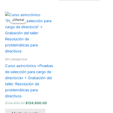
El
El
precio
precio
¡Oferta!
¡Oferta!
original
actual
era:
es:
$134,600.00.
$124,600.00.
Sin categorizar
Curso asincrónico «Pruebas
de selección para cargo de
director/a» + Grabación del
taller: Resolución de
problemáticas para
directivos
$
134,600.00
$
124,600.00