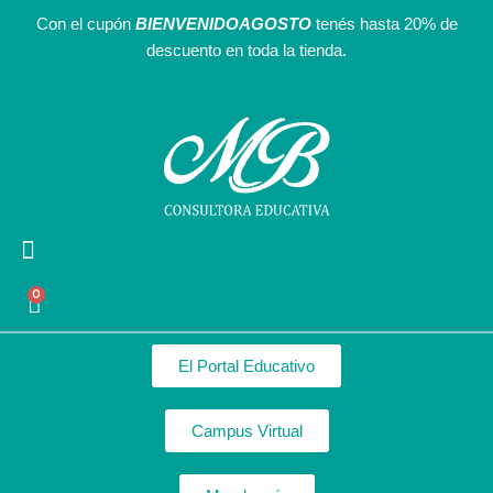
Ir
Con el cupón
BIENVENIDOAGOSTO
tenés hasta 20% de
al
descuento en toda la tienda.
contenido
Agendas Interactivas
Recursos Gratuitos
Nuestro equipo
0
Cart
El Portal Educativo
Campus Virtual