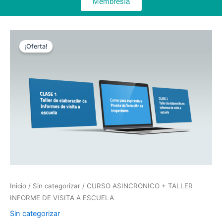
Membresía
El
El
precio
precio
¡Oferta!
original
actual
era:
es:
$106,500.00.
$98,000.00.
Inicio
/
Sin categorizar
/ CURSO ASINCRONICO + TALLER
INFORME DE VISITA A ESCUELA
Sin categorizar