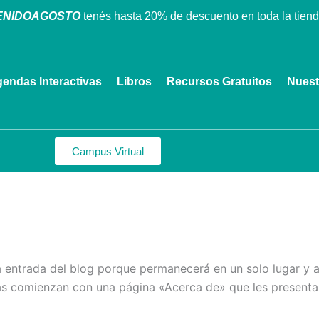
ENIDOAGOSTO
tenés hasta 20% de descuento en toda la tiend
endas Interactivas
Libros
Recursos Gratuitos
Nuest
Campus Virtual
a entrada del blog porque permanecerá en un solo lugar y ap
s comienzan con una página «Acerca de» que les presenta a 