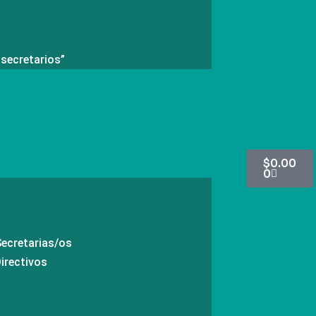
 secretarios”
Cart
$
0.00
0
ecretarias/os
rectivos