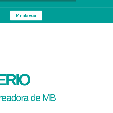
Membresía
ERIO
creadora de MB