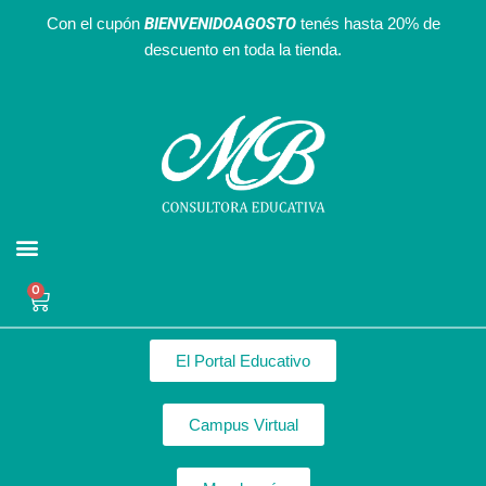
Ir
BIENVENIDOAGOSTO
Con el cupón
tenés hasta 20% de
al
descuento en toda la tienda.
contenido
Agendas Interactivas
Recursos Gratuitos
Nuestro equipo
0
Cart
El Portal Educativo
Campus Virtual