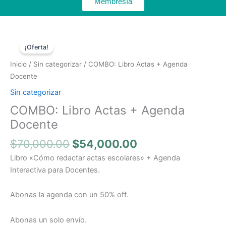
Membresía
El
El
COMBO:
precio
precio
¡Oferta!
Libro
original
actual
Actas
Inicio
/
Sin categorizar
/ COMBO: Libro Actas + Agenda
era:
es:
+
Docente
$70,000.00.
$54,000.00.
Agenda
Sin categorizar
Docente
COMBO: Libro Actas + Agenda
cantidad
Docente
$
70,000.00
$
54,000.00
Libro «Cómo redactar actas escolares» + Agenda
Interactiva para Docentes.
Abonas la agenda con un 50% off.
Abonas un solo envío.